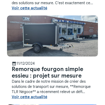
des solutions sur mesure. C'est exactement ce
qu'a rencontré un client de **Péronne**, situé ...
Voir cette actualité
calendar_month
11/12/2024
Remorque fourgon simple
essieu : projet sur mesure
Dans le cadre de notre mission de créer des
solutions de transport sur mesure, **Remorque
TLR Négoce** a récemment relevé un défi
intéressant à **Péronne**. Un client cherchait un
Voir cette actualité
moyen ...