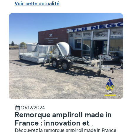
un projet ambitieux destiné aux professionnels ...
Voir cette actualité
calendar_month
10/12/2024
Remorque ampliroll made in
France : innovation et
robustesse
Découvrez la remorque ampliroll made in France