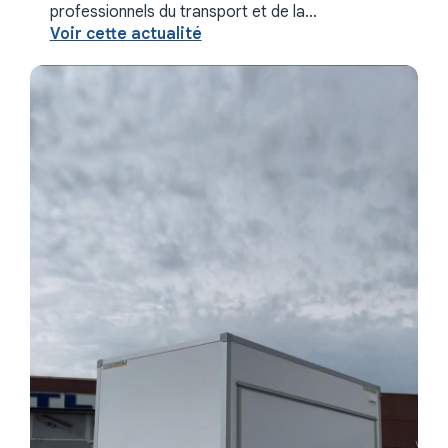
professionnels du transport et de la
construction, avoir le bon équipement peut faire
Voir cette actualité
toute la différence. C'est dans ...