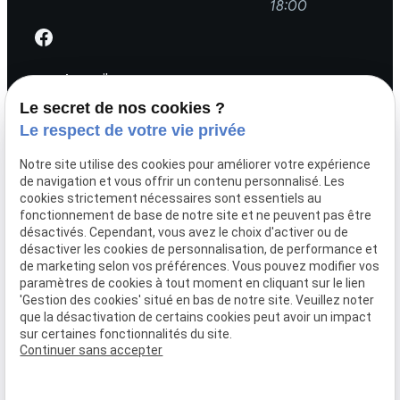
18:00
Accueil
TLR Négoce
Le secret de nos cookies ?
Actualités
Le respect de votre vie privée
Devis
Notre site utilise des cookies pour améliorer votre expérience
Contact
de navigation et vous offrir un contenu personnalisé. Les
cookies strictement nécessaires sont essentiels au
fonctionnement de base de notre site et ne peuvent pas être
Louer une remorque
désactivés. Cependant, vous avez le choix d'activer ou de
Acheter une remorque
désactiver les cookies de personnalisation, de performance et
de marketing selon vos préférences. Vous pouvez modifier vos
Remorques VSN sur mesure
paramètres de cookies à tout moment en cliquant sur le lien
Applications / Métiers
'Gestion des cookies' situé en bas de notre site. Veuillez noter
que la désactivation de certains cookies peut avoir un impact
Réparation & pièces
sur certaines fonctionnalités du site.
Continuer sans accepter
Mentions légales
Politique de confidentialité
Gestion des cookies
Plan du site