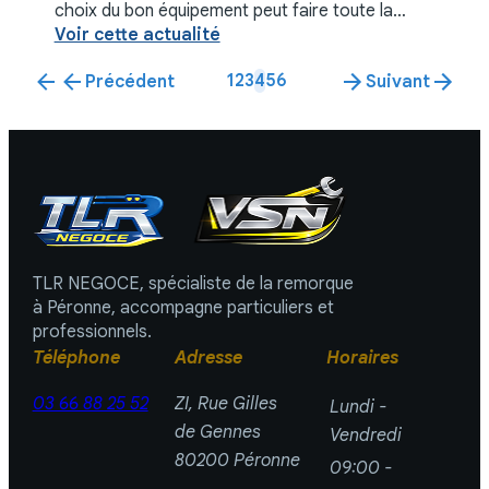
choix du bon équipement peut faire toute la
différence. C'est dans ce contexte que **TLR
Voir cette actualité
Négoce**, ...
1
2
3
4
5
6
Précédent
Suivant
TLR NEGOCE, spécialiste de la remorque
à Péronne, accompagne particuliers et
professionnels.
Téléphone
Adresse
Horaires
03 66 88 25 52
ZI, Rue Gilles
Lundi -
de Gennes
Vendredi
80200 Péronne
09:00 -