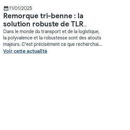
calendar_month
11/01/2025
Remorque tri-benne : la
solution robuste de TLR
Négoce
Dans le monde du transport et de la logistique,
la polyvalence et la robustesse sont des atouts
majeurs. C'est précisément ce que recherchait
un client de Péronne, situé stratégiquement
Voir cette actualité
entre ...