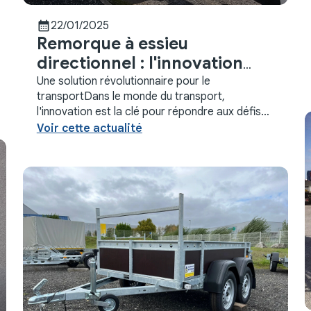
calendar_month
22/01/2025
Remorque à essieu
directionnel : l'innovation
TLR Négoce
Une solution révolutionnaire pour le
transportDans le monde du transport,
l'innovation est la clé pour répondre aux défis
toujours plus complexes. C'est dans cette
Voir cette actualité
optique que **TLR Négoce**, ...