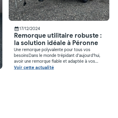
calendar_month
17/12/2024
Remorque utilitaire robuste :
la solution idéale à Péronne
Une remorque polyvalente pour tous vos
besoinsDans le monde trépidant d'aujourd'hui,
avoir une remorque fiable et adaptée à vos
besoins est essentiel. C'est exactement ce qu'a
Voir cette actualité
découvert un client ...