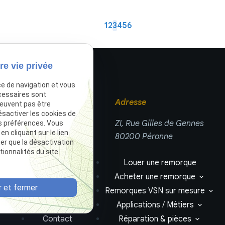
1
2
3
4
5
6
re vie privée
ce de navigation et vous
cessaires sont
Téléphone
Adresse
peuvent pas être
ésactiver les cookies de
03 66 88 25 52
ZI, Rue Gilles de Gennes
s préférences. Vous
 cliquant sur le lien
80200 Péronne
ter que la désactivation
ionnalités du site.
Accueil
Louer une remorque
TLR Négoce
Acheter une remorque
 et fermer
Actualités
Remorques VSN sur mesure
Devis
Applications / Métiers
Contact
Réparation & pièces