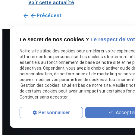
répondre aux besoins spécifiques des
Voir cette actualité
professionnels. C'est ...
Précédent
Le secret de nos cookies ?
Le respect de vot
Notre site utilise des cookies pour améliorer votre expérien
offrir un contenu personnalisé. Les cookies strictement né
essentiels au fonctionnement de base de notre site et ne 
désactivés. Cependant, vous avez le choix d'activer ou de d
TLR NEGOCE, spécialiste de la remorque
personnalisation, de performance et de marketing selon vo
à Péronne, accompagne particuliers et
pouvez modifier vos paramètres de cookies à tout moment en
professionnels.
'Gestion des cookies' situé en bas de notre site. Veuillez no
de certains cookies peut avoir un impact sur certaines fonct
Continuer sans accepter
Accepter
Personnaliser