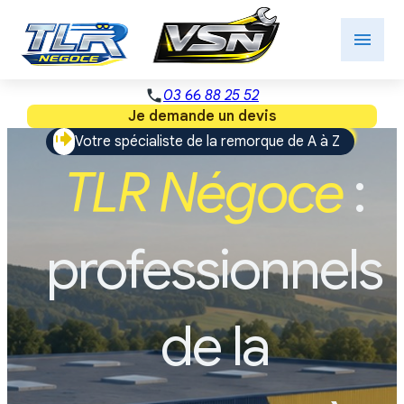
Panneau de gestion des cookies
menu
phone
03 66 88 25 52
Je demande un devis
Votre spécialiste de la remorque de A à Z
TLR Négoce
:
professionnels
de la