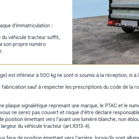
aque d'immatriculation :
du véhicule tracteur suffit,
 a son propre numéro
e.
 est inférieur à 500 kg ne sont ni soumis à la réception, ni à l
ur fabrication sauf à respecter les prescriptions du code de la 
 plaque signalétique reprenant une marque, le PTAC et le numéro
, vous ne serez pas couvert et risqué d'être déclaré responsa
e position émettant vers l'avant une lumière blanche, non ébloui
argeur du véhicule tracteur (art.R313-4).
ux feux de position émettant vers l'arrière, lorsqu'ils sont allum