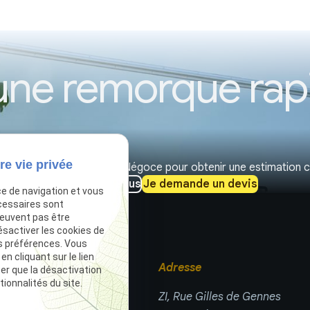
’une remorque rap
re vie privée
’attelage : contactez TLR Négoce pour obtenir une estimation c
Contactez-nous
Je demande un devis
ce de navigation et vous
cessaires sont
peuvent pas être
ésactiver les cookies de
s préférences. Vous
 cliquant sur le lien
Téléphone
Adresse
ter que la désactivation
ionnalités du site.
03 66 88 25 52
ZI, Rue Gilles de Gennes