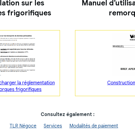
lation sur les
Manuel d’utilis
 frigorifiques
remor
écharger la réglementation
Constructio
orques frigorifiques
Consultez également :
TLR Négoce
Services
Modalités de paiement