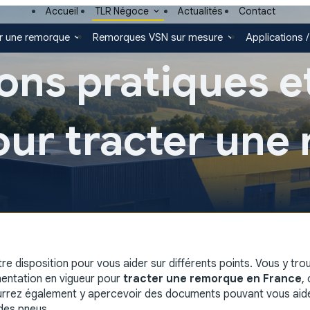
Accueil
TLR Négoce
Actualités
Contact
r une remorque
Remorques VSN sur mesure
Applications /
ons pratiques et
pour tracter un
re disposition pour vous aider sur différents points. Vous y tro
ementation en vigueur pour
tracter une remorque en France
,
ourrez également y apercevoir des documents pouvant vous aide
 des pneus.