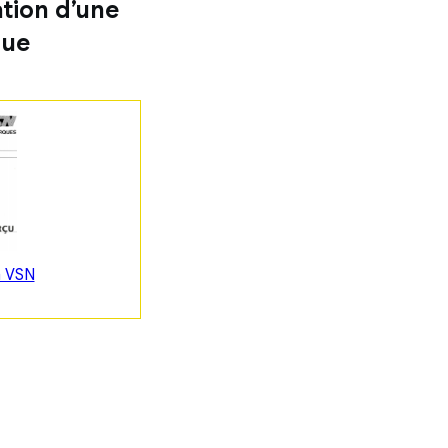
ation d’une
que
n VSN