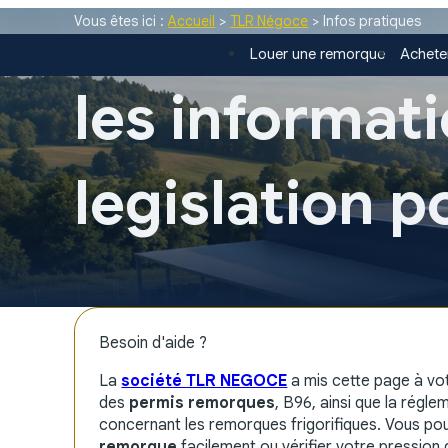
Panneau de gestion des cookies
Vous êtes ici :
Accueil
>
TLR Négoce
> Infos pratiques
Louer une remorque
Achete
les informati
legislation 
Besoin d'aide ?
La
société TLR NEGOCE
a mis cette page à vot
des
permis remorques
, B96, ainsi que la régl
concernant les remorques frigorifiques. Vous p
remorque
facilement ou vérifier votre pression