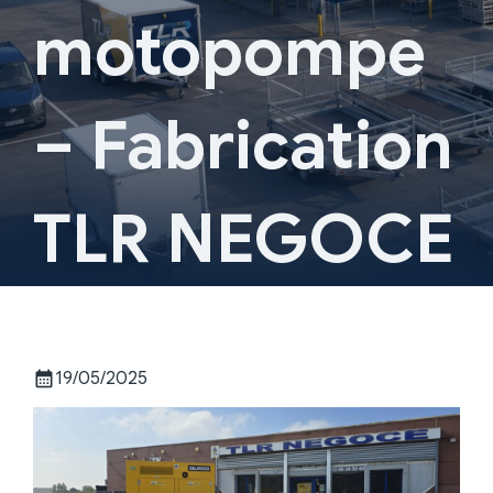
motopompe
– Fabrication
TLR NEGOCE
calendar_month
19/05/2025