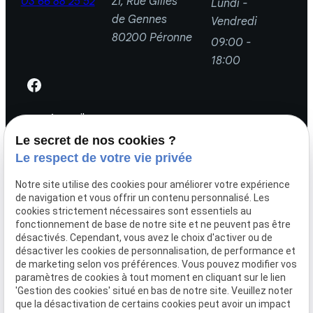
03 66 88 25 52
ZI, Rue Gilles
Lundi -
de Gennes
Vendredi
80200 Péronne
09:00 -
18:00
Accueil
TLR Négoce
Le secret de nos cookies ?
Actualités
Le respect de votre vie privée
Devis
Notre site utilise des cookies pour améliorer votre expérience
Contact
de navigation et vous offrir un contenu personnalisé. Les
cookies strictement nécessaires sont essentiels au
fonctionnement de base de notre site et ne peuvent pas être
Louer une remorque
désactivés. Cependant, vous avez le choix d'activer ou de
Acheter une remorque
désactiver les cookies de personnalisation, de performance et
de marketing selon vos préférences. Vous pouvez modifier vos
Remorques VSN sur mesure
paramètres de cookies à tout moment en cliquant sur le lien
Applications / Métiers
'Gestion des cookies' situé en bas de notre site. Veuillez noter
que la désactivation de certains cookies peut avoir un impact
Réparation & pièces